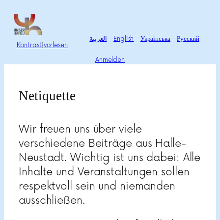
Zum
Inhalt
springen
العربية
English
Українська
Русский
Kontrast
|
vorlesen
Anmelden
Netiquette
Wir freuen uns über viele
verschiedene Beiträge aus Halle-
Neustadt. Wichtig ist uns dabei: Alle
Inhalte und Veranstaltungen sollen
respektvoll sein und niemanden
ausschließen.