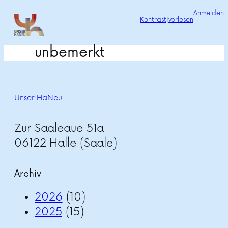
Zum
Anmelden
Kontrast
|
vorlesen
Inhalt
springen
unbemerkt
Unser HaNeu
Zur Saaleaue 51a
06122 Halle (Saale)
Archiv
2026
(10)
2025
(15)