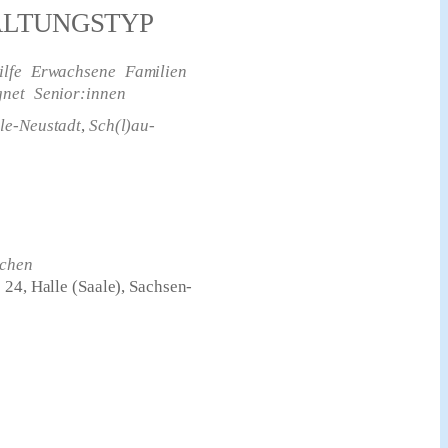
ALTUNGSTYP
lfe
Erwachsene
Familien
gnet
Senior:innen
le-Neustadt
,
Sch(l)au-
bchen
 24, Halle (Saale), Sachsen-
2