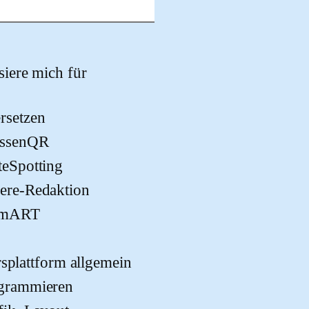
 dieses Feld leer.
ssiere mich für
rsetzen
assenQR
teSpotting
ere-Redaktion
imART
rsplattform allgemein
grammieren