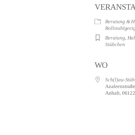
VERANST
Beratung & Hi
Rollstuhlgeei
Beratung
,
Hal
Stübchen
WO
Sch(l)au-Stü
Azaleenstraße
Anhalt, 0612