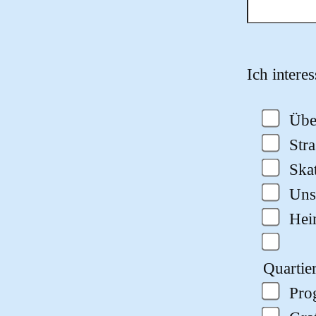
Bitte lasse
Ich intere
Übe
Str
Ska
Uns
He
Quartie
Pro