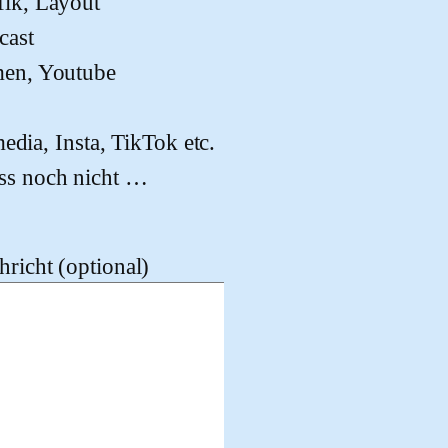
fik, Layout
cast
men, Youtube
edia, Insta, TikTok etc.
ss noch nicht …
richt (optional)