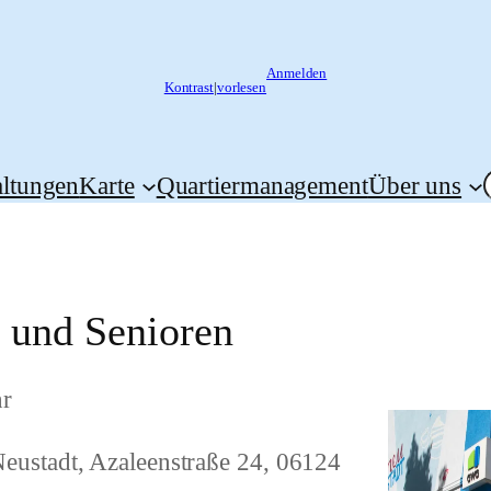
Anmelden
Kontrast
|
vorlesen
altungen
Karte
Quartiermanagement
Über uns
n und Senioren
hr
ustadt, Azaleenstraße 24, 06124