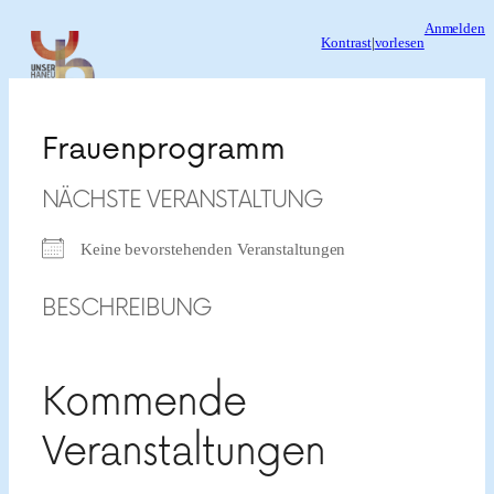
Zum
Anmelden
Kontrast
|
vorlesen
Inhalt
springen
Frauenprogramm
NÄCHSTE VERANSTALTUNG
Keine bevorstehenden Veranstaltungen
BESCHREIBUNG
Kommende
Veranstaltungen