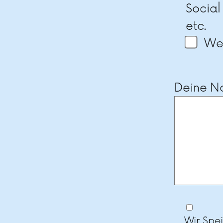
Social
etc.
Wei
Deine Na
Wir Spe