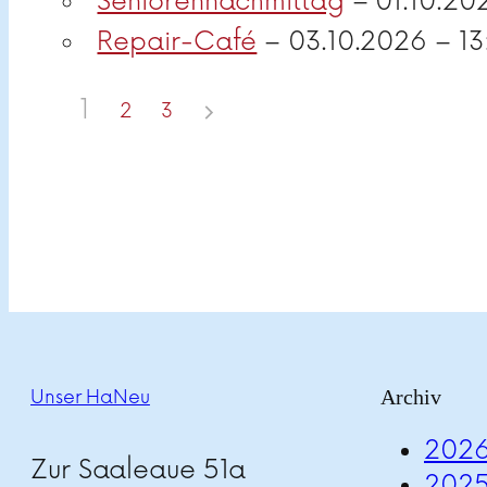
Seniorennachmittag
– 01.10.20
Repair-Café
– 03.10.2026 – 1
1
2
3
Archiv
Unser HaNeu
202
Zur Saaleaue 51a
202