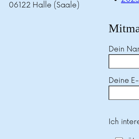
06122 Halle (Saale)
Mitma
Dein N
Deine E
Bitte las
Ich inter