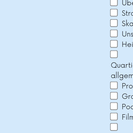
Üb
St
Ska
Un
He
Quarti
allge
Pr
Gra
Po
Fil