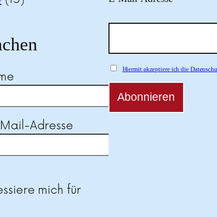
chen
Hiermit akzeptiere ich die Datensc
ame
-Mail-Adresse
se dieses Feld leer.
essiere mich für