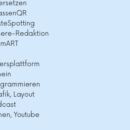
ersetzen
rassenQR
teSpotting
sere-Redaktion
imART
ersplattform
mein
ogrammieren
fik, Layout
dcast
men, Youtube