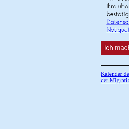
Ihre übe
bestätig
Datensc
Netique
Kalender de
der Migrati
07.
08.
26
Gedenktag der 