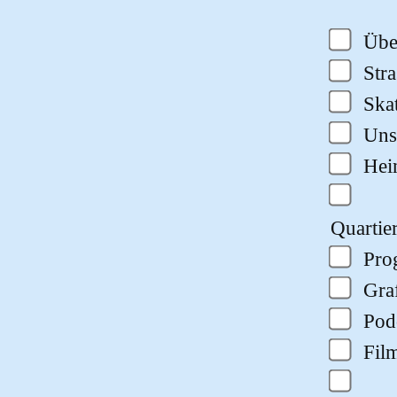
Übe
Str
Ska
Uns
He
Quartie
Pro
Gra
Pod
Fil