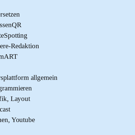
rsetzen
assenQR
teSpotting
ere-Redaktion
imART
rsplattform allgemein
grammieren
fik, Layout
cast
men, Youtube