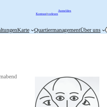
Anmelden
Kontrast
|
vorlesen
altungen
Karte
Quartiermanagement
Über uns
lmabend