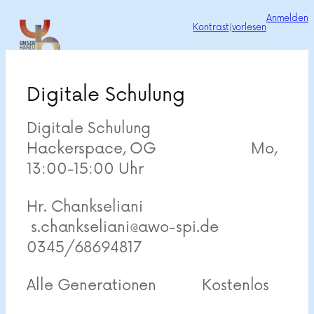
Zum
Anmelden
Kontrast
|
vorlesen
Inhalt
springen
Digitale Schulung
Digitale Schulung
Hackerspace, OG Mo,
13:00-15:00 Uhr
Hr. Chankseliani
s.
chankseliani@awo-spi.de
0345/68694817
Alle Generationen Kostenlos