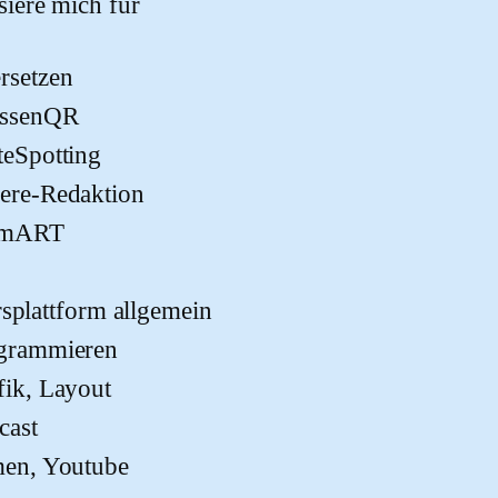
ssiere mich für
rsetzen
assenQR
teSpotting
ere-Redaktion
imART
rsplattform allgemein
grammieren
fik, Layout
cast
men, Youtube