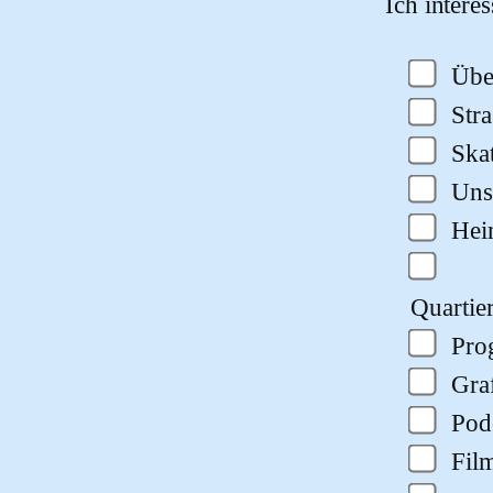
Ich intere
Übe
Str
Ska
Uns
He
Quartie
Pro
Gra
Pod
Fil