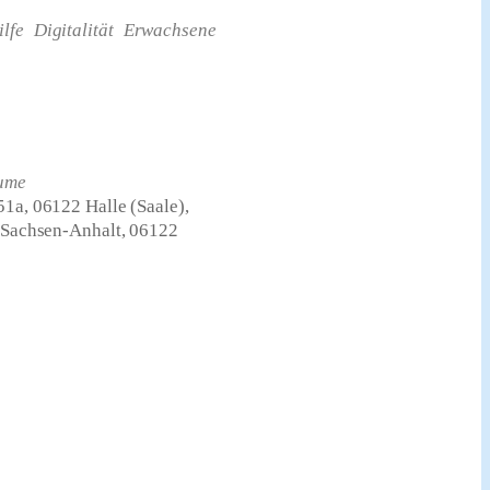
lfe
Digitalität
Erwachsene
ume
51a, 06122 Halle (Saale),
, Sachsen-Anhalt, 06122