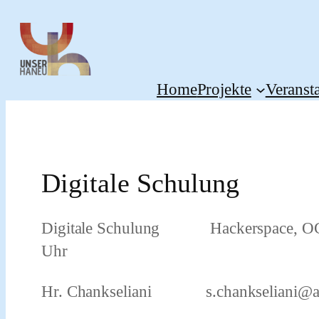
Zum
Inhalt
springen
Home
Projekte
Veranst
Digitale Schulung
Digitale Schulung Hackerspa
Uhr
Hr. Chankseliani s.
chankseliani@a