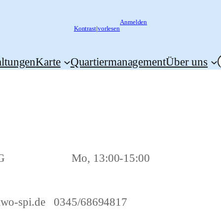
Anmelden
Kontrast
|
vorlesen
altungen
Karte
Quartiermanagement
Über uns
ce, OG Mo, 13:00-15:00
wo-spi.de
0345/68694817