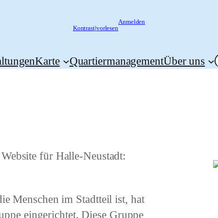
Anmelden
Kontrast
|
vorlesen
altungen
Karte
Quartiermanagement
Über uns
e
Website für Halle-Neustadt
:
ie Menschen im Stadtteil ist, hat
uppe
eingerichtet. Diese Gruppe