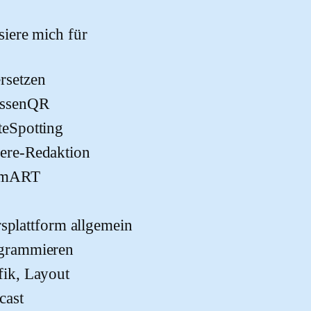
 dieses Feld leer.
ssiere mich für
rsetzen
assenQR
teSpotting
ere-Redaktion
imART
rsplattform allgemein
grammieren
fik, Layout
cast