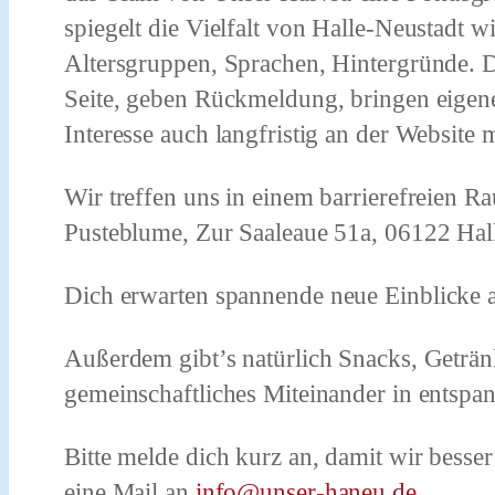
spiegelt die Vielfalt von Halle-Neustadt w
Altersgruppen, Sprachen, Hintergründe. D
Seite, geben Rückmeldung, bringen eigen
Interesse auch langfristig an der Website m
Wir treffen uns in einem barrierefreien 
Pusteblume, Zur Saaleaue 51a, 06122 Hall
Dich erwarten
spannende neue Einblicke a
Außerdem gibt’s natürlich Snacks, Getränk
gemeinschaftliches Miteinander in entspa
Bitte
melde
dich
kurz an
, damit wir besse
eine Mail an
info@unser-haneu.de