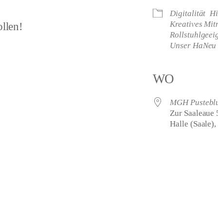
Digitalität
Hi
Kreatives Mi
ollen!
Rollstuhlgeei
Unser HaNeu 
WO
MGH Pustebl
Zur Saaleaue 
Halle (Saale)