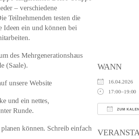
ieder – verschiedene
ie Teilnehmenden testen die
e Ideen ein und können bei
itarbeiten.
Raum des Mehrgenerationshaus
e (Saale).
WANN
uf unsere Website
16.04.2026
17:00–19:00
e und ein nettes,
nnter Runde.
ZUM KALE
ICS herunterl
r planen können.
Schreib
einfach
VERANST