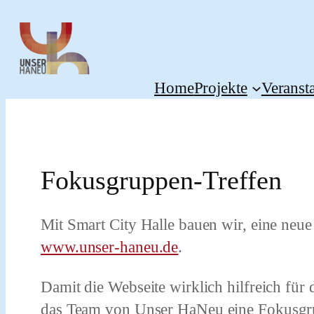
Zum
Inhalt
springen
Home
Projekte
Veranst
Fokusgruppen-Treffen
Mit Smart City Halle bauen wir, eine neu
www.
unser-haneu.de
.
Damit die Webseite wirklich hilfreich für d
das Team von
Unser HaNeu
eine
Fokusgr