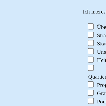
Bitte lasse
Ich intere
Übe
Str
Ska
Uns
He
Quartie
Pro
Gra
Pod