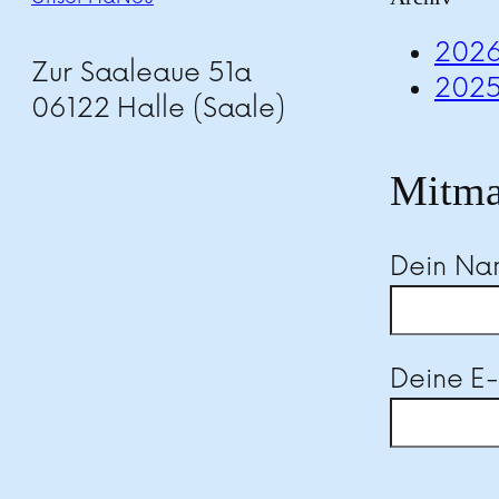
202
Zur Saaleaue 51a
202
06122 Halle (Saale)
Mitma
Dein N
Deine E
Bitte las