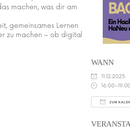
das machen, was dir am
eit, gemeinsames Lernen
er zu machen – ob digital
WANN
11.12.202
16:00–19:0
ZUM KALE
ICS herunte
VERANST