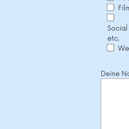
Fil
Social
etc.
Wei
Deine Na