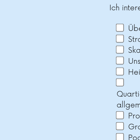
Ich inter
Üb
St
Ska
Un
He
Quarti
allge
Pr
Gra
Po