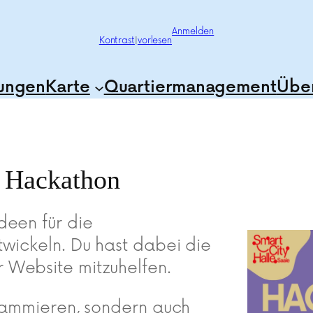
Anmelden
Kontrast
|
vorlesen
tungen
Karte
Quartiermanagement
Über
n Hackathon
deen für die
twickeln. Du hast dabei die
 Website mitzuhelfen.
grammieren, sondern auch