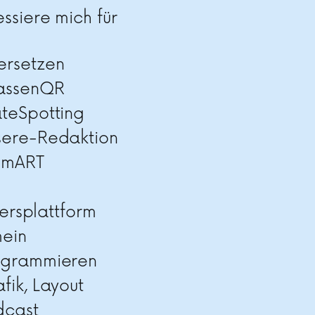
essiere mich für
ersetzen
rassenQR
teSpotting
sere-Redaktion
imART
ersplattform
mein
ogrammieren
fik, Layout
dcast