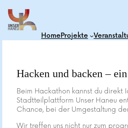
Zum
Inhalt
springen
Home
Projekte
Veranstal
Hacken und backen – ei
Beim Hackathon kannst du direkt I
Stadtteilplattform Unser Haneu en
Chance, bei der Umgestaltung der
Wir treffen uns nicht nur zum pro