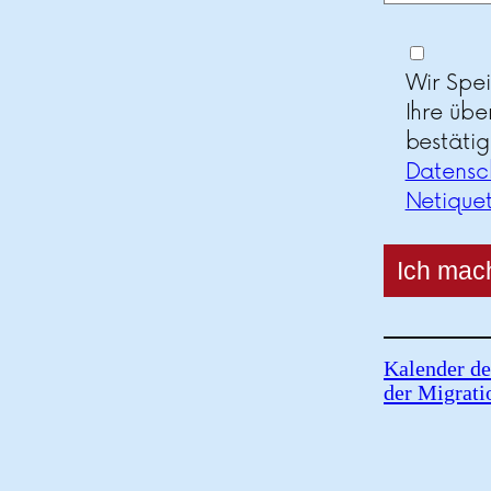
Wir Spe
Ihre übe
bestätig
Datensc
Netique
Kalender de
der Migrati
07.
08.
26
Gedenktag der 