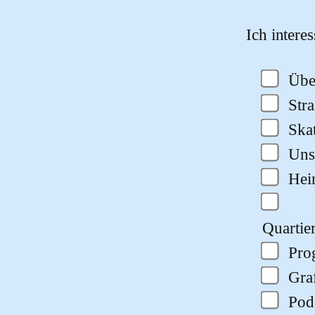
Bitte lasse
Ich intere
Übe
Str
Ska
Uns
He
Quartie
Pro
Gra
Pod