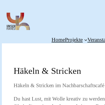
Zum
Inhalt
springen
Home
Projekte
Veranst
Häkeln & Stricken
Häkeln & Stricken im Nachbarschaftscafé
Du hast Lust, mit Wolle kreativ zu werd