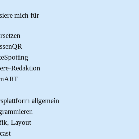
 dieses Feld leer.
ssiere mich für
rsetzen
assenQR
teSpotting
ere-Redaktion
imART
rsplattform allgemein
grammieren
fik, Layout
cast