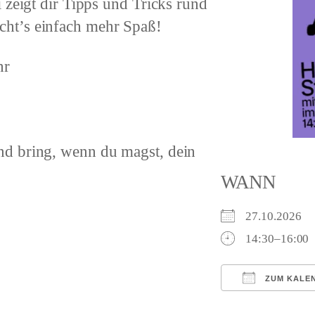
 zeigt dir Tipps und Tricks rund
ht’s einfach mehr Spaß!
hr
d bring, wenn du magst, dein
WANN
27.10.2026
14:30–16:00
ZUM KALE
ICS herunterl