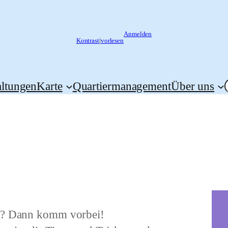
Anmelden
Kontrast
|
vorlesen
altungen
Karte
Quartiermanagement
Über uns
en? Dann komm vorbei!