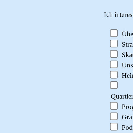
Bitte lasse
Ich intere
Übe
Str
Ska
Uns
He
Quartie
Pro
Gra
Pod