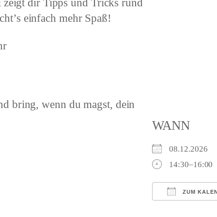
 zeigt dir Tipps und Tricks rund
ht’s einfach mehr Spaß!
hr
d bring, wenn du magst, dein
WANN
08.12.2026
14:30–16:00
ZUM KALE
ICS herunterl