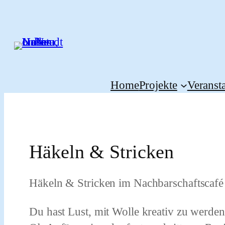
Zum
Inhalt
springen
Home
Projekte
Veranst
Häkeln & Stricken
Häkeln & Stricken im Nachbarschaftscafé
Du hast Lust, mit Wolle kreativ zu werd