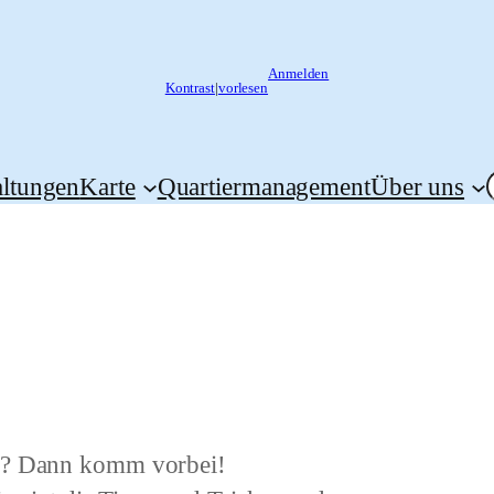
Anmelden
Kontrast
|
vorlesen
altungen
Karte
Quartiermanagement
Über uns
en? Dann komm vorbei!