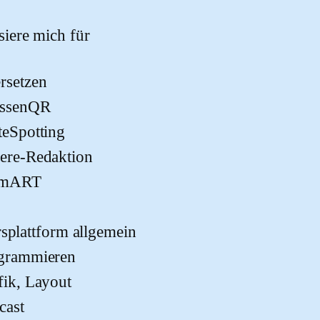
 dieses Feld leer.
ssiere mich für
rsetzen
assenQR
teSpotting
ere-Redaktion
imART
rsplattform allgemein
grammieren
fik, Layout
cast