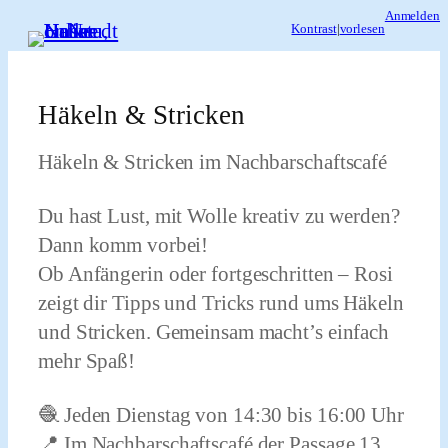
Zum
Anmelden
Kontrast
|
vorlesen
Inhalt
springen
Häkeln & Stricken
Häkeln & Stricken im Nachbarschaftscafé
Du hast Lust, mit Wolle kreativ zu werden?
Dann komm vorbei!
Ob Anfängerin oder fortgeschritten – Rosi
zeigt dir Tipps und Tricks rund ums Häkeln
und Stricken. Gemeinsam macht’s einfach
mehr Spaß!
🧶 Jeden Dienstag von 14:30 bis 16:00 Uhr
📍 Im Nachbarschaftscafé der Passage 13