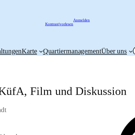
Anmelden
Kontrast
|
vorlesen
altungen
Karte
Quartiermanagement
Über uns
– KüfA, Film und Diskussion
adt