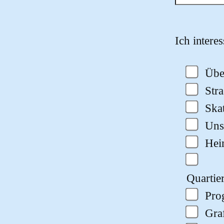
Bitte lasse
Ich intere
Übe
Str
Ska
Uns
He
Quartie
Pro
Gra