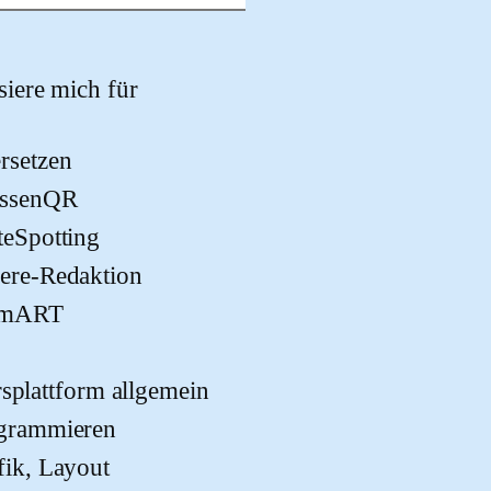
 dieses Feld leer.
ssiere mich für
rsetzen
assenQR
teSpotting
ere-Redaktion
imART
rsplattform allgemein
grammieren
fik, Layout