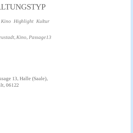
ALTUNGSTYP
 Kino
Highlight
Kultur
eustadt
,
Kino
,
Passage13
sage 13, Halle (Saale),
lt, 06122