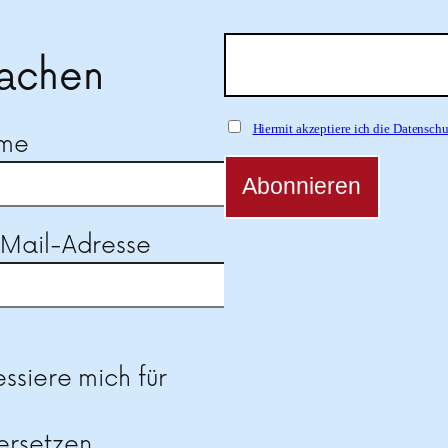
achen
Hiermit akzeptiere ich die Datensc
ame
-Mail-Adresse
se dieses Feld leer.
essiere mich für
ersetzen