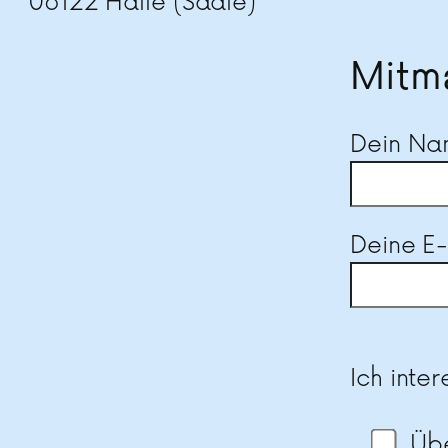
06122 Halle (Saale)
Mitm
Dein N
Deine E
Bitte las
Ich inter
Üb