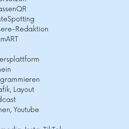
rassenQR
teSpotting
sere-Redaktion
imART
ersplattform
mein
ogrammieren
fik, Layout
dcast
men, Youtube