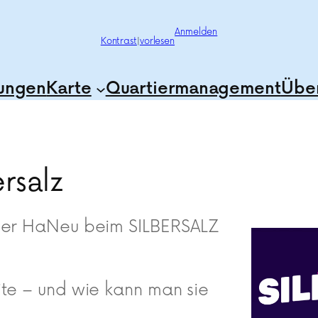
Anmelden
Kontrast
|
vorlesen
tungen
Karte
Quartiermanagement
Über
rsalz
nser HaNeu beim SILBERSALZ
ite – und wie kann man sie