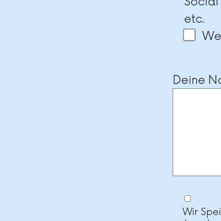
Social
etc.
Wei
Deine Na
Wir Spe