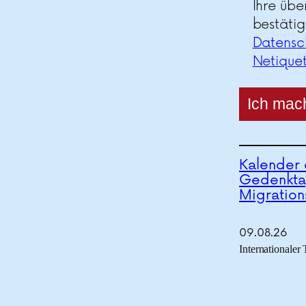
Ihre übe
bestätig
Datensc
Netique
Kalender 
Gedenkta
Migration
09.
08.
26
Internationaler
der Welt
Todestag von 