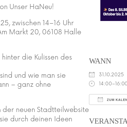
von Unser HaNeu!
25, zwischen 14–16 Uhr
Am Markt 20, 06108 Halle
hinter die Kulissen des
WANN
 sind und wie man sie
31.10.202
kann – ganz ohne
14:00–16:0
ZUM KALE
n der neuen Stadtteilwebsite
ICS herunte
sie durch deinen Ideen
VERANST