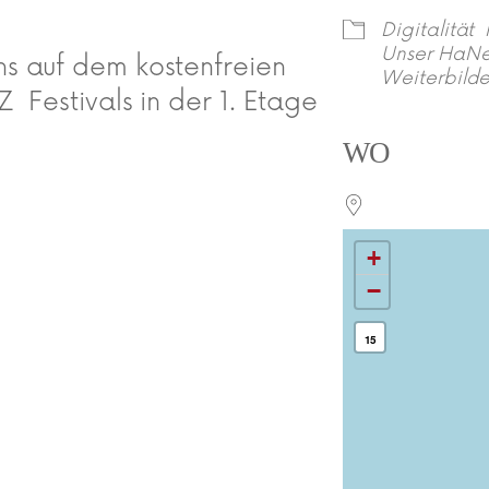
Digitalität
Unser HaNe
s auf dem kostenfreien
Weiterbild
 Festivals in der 1. Etage
WO
+
−
15