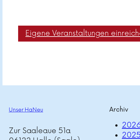
Eigene Veranstaltungen einreic
Archiv
Unser HaNeu
202
Zur Saaleaue 51a
202