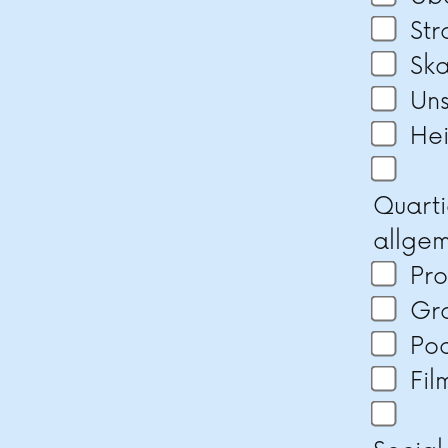
St
Ska
Un
He
Quarti
allge
Pr
Gra
Po
Fil