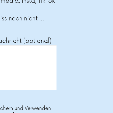
 media, Insta, TikTok
ss noch nicht …
chricht (optional)
ichern und Verwenden