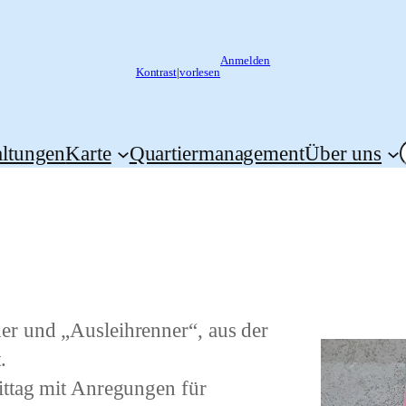
Anmelden
Kontrast
|
vorlesen
altungen
Karte
Quartiermanagement
Über uns
er und „Ausleihrenner“, aus der
.
ittag mit Anregungen für