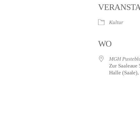
VERANST
Kultur
WO
MGH Pustebl
Zur Saaleaue 
Halle (Saale)