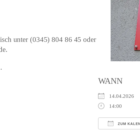
nisch unter
(0345) 804 86 45
oder
de
.
.
WANN
14.04.2026
14:00
ZUM KALE
ICS herunterl