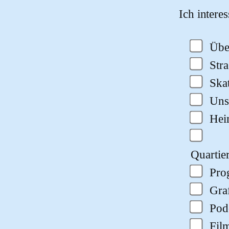
Ich intere
Übe
Str
Ska
Uns
He
Quartie
Pro
Gra
Pod
Fil