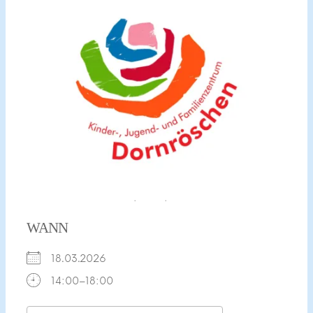
xr:d:DAFvdNPRw-
c:2,j:706343262393236340,t:23092512
WANN
18.03.2026
14:00–18:00