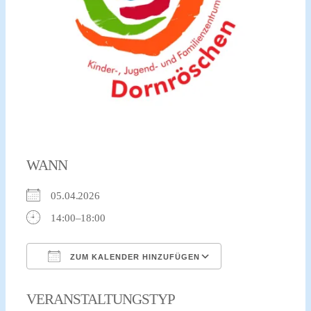
xr:d:DAFvdNPRw-
c:2,j:706343262393236340,t:23092512
WANN
05.04.2026
14:00–18:00
ZUM KALENDER HINZUFÜGEN
ICS herunterladen
Google Kalender
VERANSTALTUNGSTYP