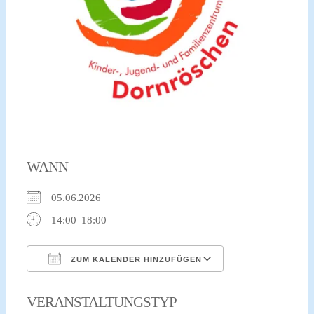
xr:d:DAFvdNPRw-
c:2,j:706343262393236340,t:23092512
WANN
05.06.2026
14:00–18:00
ZUM KALENDER HINZUFÜGEN
ICS herunterladen
Google Kalender
VERANSTALTUNGSTYP