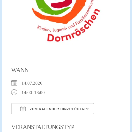
xr:d:DAFvdNPRw-
c:2,j:706343262393236340,t:23092512
WANN
14.07.2026
14:00–18:00
ZUM KALENDER HINZUFÜGEN
ICS herunterladen
Google Kalender
VERANSTALTUNGSTYP