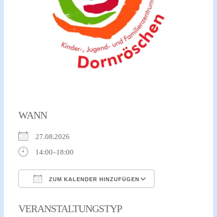
xr:d:DAFvdNPRw-
c:2,j:706343262393236340,t:23092512
WANN
27.08.2026
14:00–18:00
ZUM KALENDER HINZUFÜGEN
ICS herunterladen
Google Kalender
VERANSTALTUNGSTYP