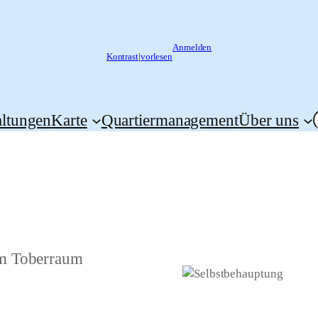
Anmelden
Kontrast
|
vorlesen
altungen
Karte
Quartiermanagement
Über uns
im Toberraum