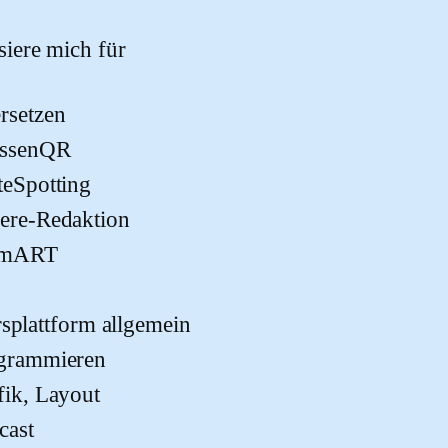
 dieses Feld leer.
ssiere mich für
rsetzen
assenQR
teSpotting
ere-Redaktion
imART
rsplattform allgemein
grammieren
fik, Layout
cast