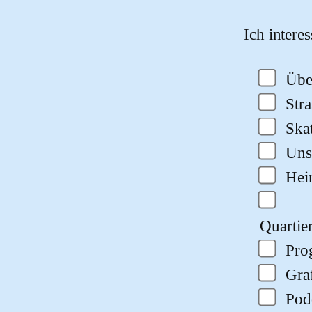
Bitte lasse
Ich intere
Übe
Str
Ska
Uns
He
Quartie
Pro
Gra
Pod