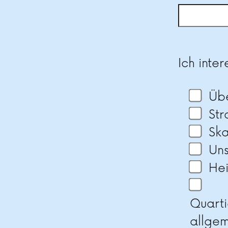
Bitte las
Ich inter
Üb
St
Ska
Un
He
Quarti
allge