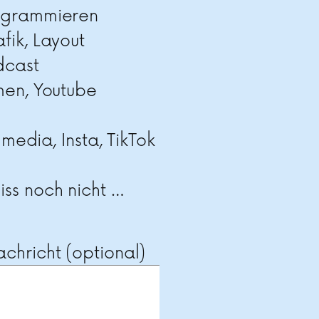
ogrammieren
fik, Layout
dcast
men, Youtube
 media, Insta, TikTok
ss noch nicht …
chricht (optional)