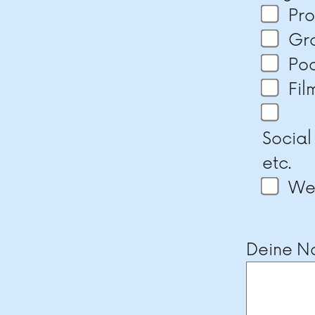
Pr
Gra
Po
Fil
Social
etc.
Wei
Deine Na