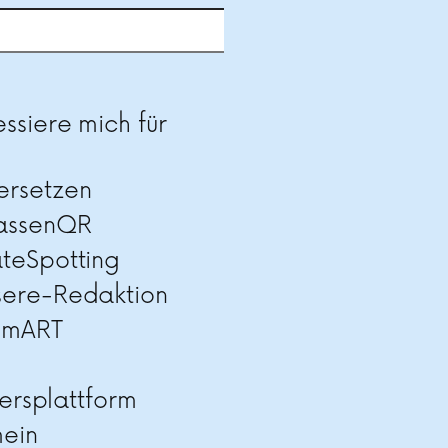
se dieses Feld leer.
essiere mich für
ersetzen
rassenQR
teSpotting
sere-Redaktion
imART
ersplattform
mein