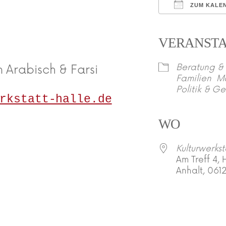
ZUM KALE
ICS herunte
VERANST
Beratung & 
n Arabisch & Farsi
Familien
M
Politik & Ge
rkstatt-halle.de
WO
Kulturwerkst
Am Treff 4, 
Anhalt, 061