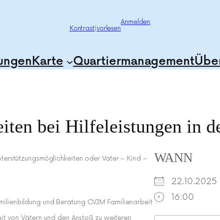
Anmelden
Kontrast
|
vorlesen
tungen
Karte
Quartiermanagement
Über
iten bei Hilfeleistungen in 
WANN
nterstützungsmöglichkeiten oder Vater – Kind –
22.10.20
16:00
milienbildung und Beratung CVJM Familienarbeit
keit von Vätern und den Anstoß zu weiteren