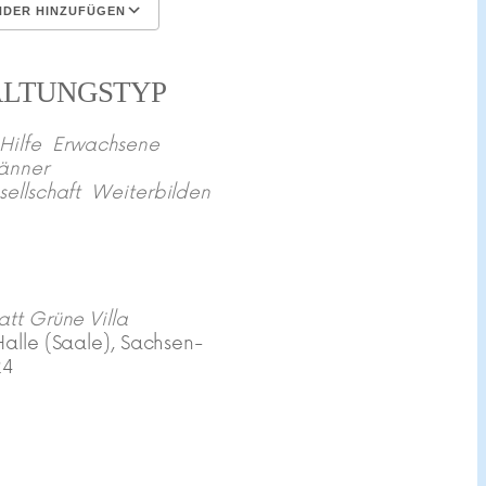
NDER HINZUFÜGEN
rladen
Google Kalender
i
ALTUNGSTYP
Hilfe
Erwachsene
änner
sellschaft
Weiterbilden
att Grüne Villa
Halle (Saale), Sachsen-
24