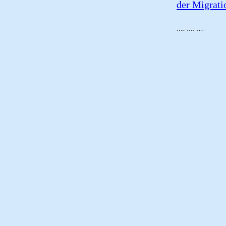
der Migrati
07.
08.
26
Gedenktag der 