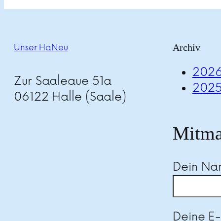
Archiv
Unser HaNeu
202
Zur Saaleaue 51a
202
06122 Halle (Saale)
Mitma
Dein N
Deine E