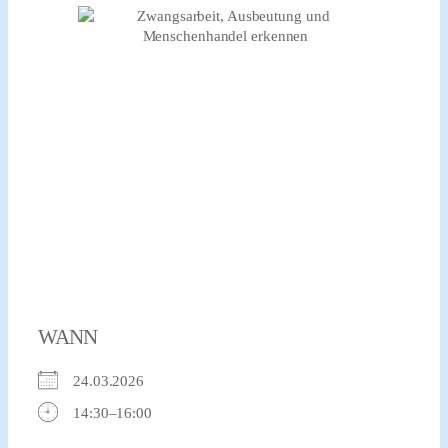
xr:d:DAFvdNPRw-
c:2,j:706343262393236340,t:23092512
WANN
24.03.2026
14:30–16:00