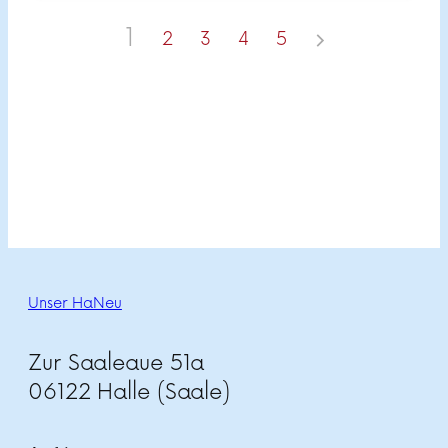
1
2
3
4
5
Unser HaNeu
Zur Saaleaue 51a
06122 Halle (Saale)