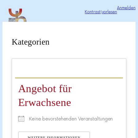
Zum
Anmelden
Kontrast
|
vorlesen
Inhalt
springen
Kategorien
Angebot für
Erwachsene
Keine bevorstehenden Veranstaltungen
WEITERE INFORMATIONEN