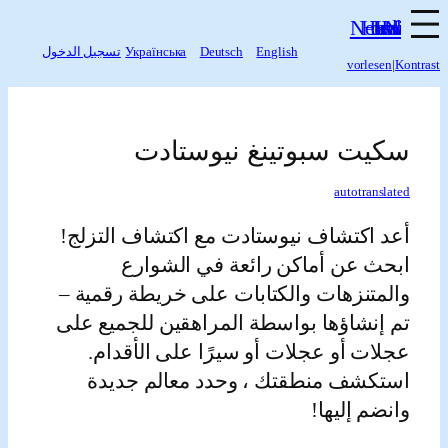
English
Deutsch
Українська
تسجيل الدخول
vorles
ى
يت سبوتينغ نيوستادت
autotrans
 اكتشاف نيوستادت مع اكتشاف التزلج!
ث عن أماكن رائعة في الشوارع
متنزهات والكتابات على خريطة رقمية –
إنشاؤها بواسطة المراهقين للجميع على
ات أو عجلات أو سيرًا على الأقدام.
كشف منطقتك ، وحدد معالم جديدة
م إليها!