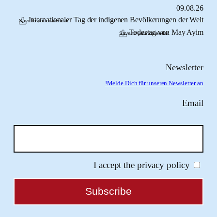
09.
Internationaler Tag der indigenen Bevölkerungen de
Save to your calendar
Todestag von May
Save to your calendar
Newsl
Melde Dich für unseren Newslet