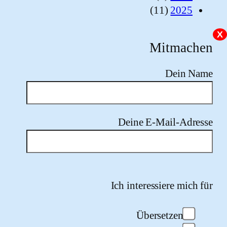
(11)
2025
Mitmac
Dein 
Deine E-Mail-Adr
Please leave this field e
Ich interessiere mic
Übersetzen