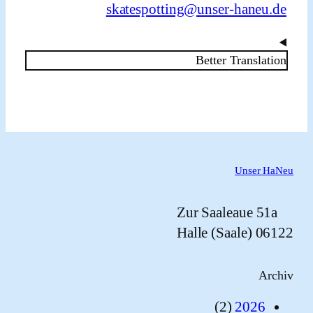
skatespotting@unser-haneu
Better Transla
Unser 
Zur Saaleaue 5
06122 
A
(2)
2026