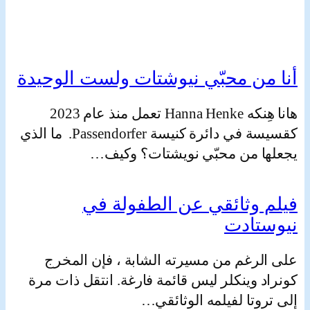
Hanna Henke, Pfarrerin in Halle-Neustadt
من محبّي نيوشتات ولست الوحيدة
هانا هِنكه Hanna Henke تعمل منذ عام 2023
كقسيسة في دائرة كنيسة Passendorfer. ما الذي
ا من محبّي نويشتات؟ وكيف…
 وثائقي عن الطفولة في
تادت
لرغم من مسيرته الشابة ، فإن المخرج
 وينكلر ليس قائمة فارغة. انتقل ذات مرة
وتا لفيلمه الوثائقي…