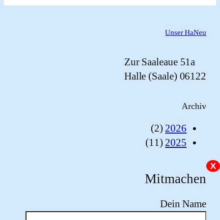
Unser 
Zur Saaleaue 5
06122 
A
(2)
2026
(11)
2025
Mitmac
Dein 