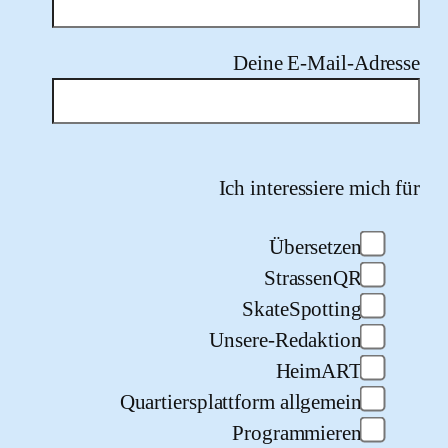
Deine E-Mail-Adr
Please leave this field e
Ich interessiere mic
Übersetzen
StrassenQR
SkateSpotting
Unsere-Redaktion
HeimART
Quartiersplattform allgemein
Programmieren