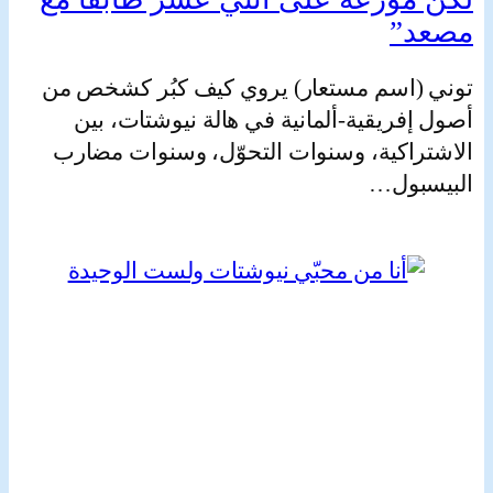
”
(اسم مستعار) يروي كيف كبُر كشخص من
فريقية-ألمانية في هالة نيوشتات، بين
راكية، وسنوات التحوّل، وسنوات مضارب
بول…