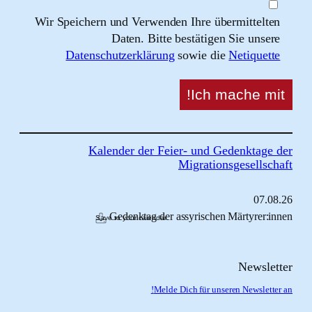
Wir Speichern und Verwenden Ihre übermittel
Daten. Bitte bestätigen Sie uns
Datenschutzerklärung
sowie die
Netique
Kalender der Feier- und Gedenktag
Migrationsgesells
07.
Gedenktag der assyrischen Märtyrer
Save to your calendar
Newsl
Melde Dich für unseren Newslet