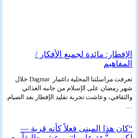
Iftar in Halle-Neustadt: im Ramadan begehen Muslime das
Fastenbrechen mit einem Abendessen in Gemeinschaft © KI
ار: مائدة لجميع الأفكار /
generiert / Adobe Firefly
اهيم
تعرفت مراسلتنا المحلية داغمار Dagmar خلال
مضان على الإسلام من جانبه الغذائي
في، وعاشت تجربة تقليد الإفطار بعد الصيام.
هذا المبنى فعلاً كأنه قرية —
موزَّعة على اثني عشر طابقاً مع