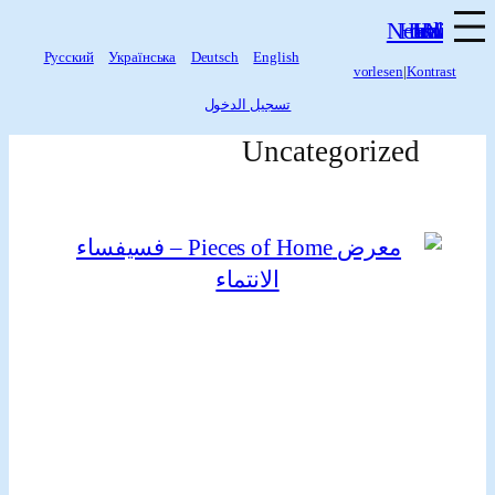
Русский
Українська
Deutsch
English
vorlesen
|
Ko
ى
تسجيل الدخول
Uncategorized