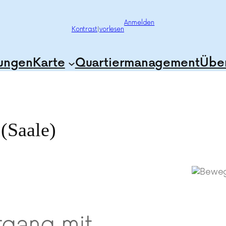
Anmelden
Kontrast
|
vorlesen
tungen
Karte
Quartiermanagement
Über
(Saale)
rgang mit