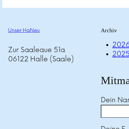
Archiv
Unser HaNeu
202
Zur Saaleaue 51a
202
06122 Halle (Saale)
Mitma
Dein N