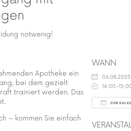
ngen
eidung notwenig!
WANN
lnehmenden Apotheke ein
06.08.20
gang, bei dem gezielt
14:00–15:0
aft trainiert werden. Das
t.
ZUM KALE
ICS herunte
lich – kommen Sie einfach
VERANSTA