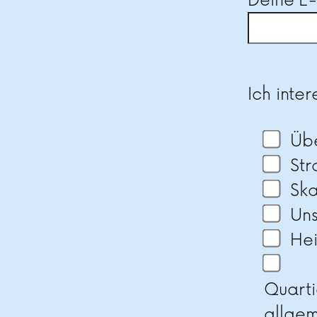
Deine E
Bitte las
Ich inter
Üb
St
Ska
Un
He
Quarti
allge