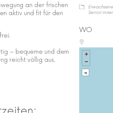
wegung an der frischen
Erwachsen
n aktiv und fit für den
Senior:inne
WO
rei.
 nötig – bequeme und dem
+
g reicht völlig aus.
−
15
rzeiten: