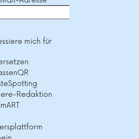
-Mail-Adresse
se dieses Feld leer.
essiere mich für
ersetzen
rassenQR
teSpotting
sere-Redaktion
imART
ersplattform
mein