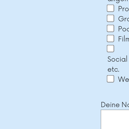
Pr
Gra
Po
Fil
Social
etc.
Wei
Deine Na