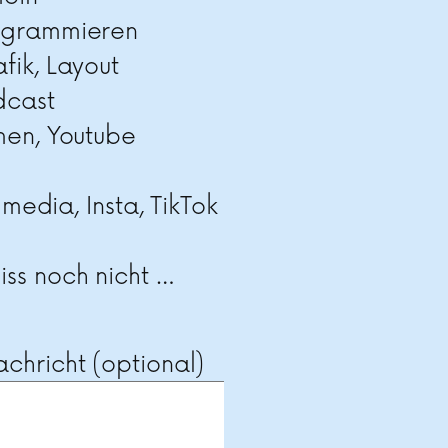
ogrammieren
fik, Layout
dcast
men, Youtube
 media, Insta, TikTok
ss noch nicht …
chricht (optional)