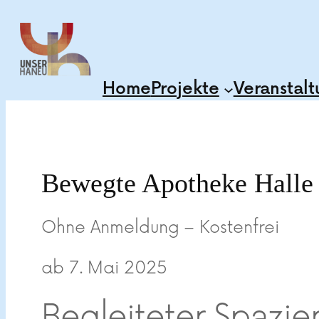
Zum
Inhalt
springen
Home
Projekte
Veranstal
Bewegte Apotheke Halle 
Ohne Anmeldung – Kostenfrei
ab 7. Mai 2025
Begleiteter Spazie