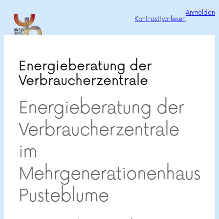
Zum
Anmelden
Kontrast
|
vorlesen
Inhalt
springen
Energieberatung der
Verbraucherzentrale
Energieberatung der
Verbraucherzentrale
im
Mehrgenerationenhaus
Pusteblume