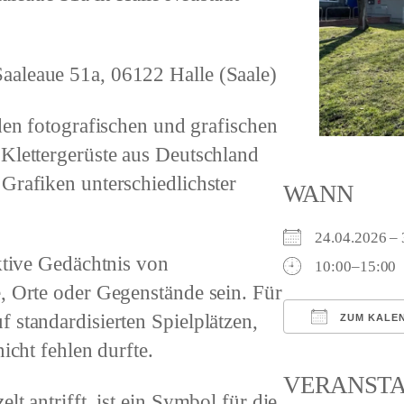
aaleaue 51a, 06122 Halle (Saale)
 den fotografischen und grafischen
 Klettergerüste aus Deutschland
Grafiken unterschiedlichster
WANN
24.04.2026 
ektive Gedächtnis von
10:00–15:00
, Orte oder Gegenstände sein. Für
 standardisierten Spielplätzen,
ZUM KALE
icht fehlen durfte.
ICS herunterl
VERANST
t antrifft, ist ein Symbol für die