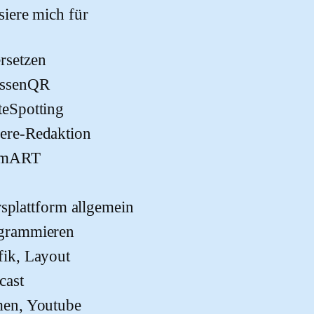
ssiere mich für
rsetzen
assenQR
teSpotting
ere-Redaktion
imART
rsplattform allgemein
grammieren
fik, Layout
cast
men, Youtube