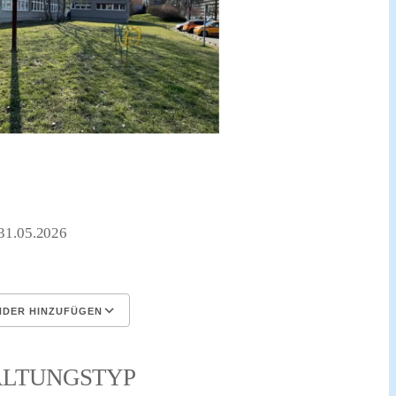
– 31.05.2026
NDER HINZUFÜGEN
aden
Google Kalender
iC
ALTUNGSTYP