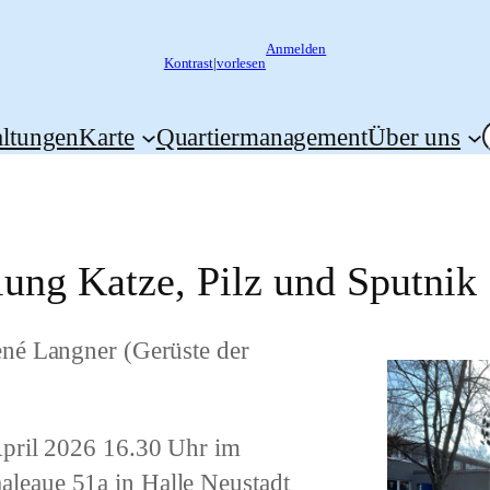
Anmelden
Kontrast
|
vorlesen
altungen
Karte
Quartiermanagement
Über uns
lung Katze, Pilz und Sputnik
ené Langner (Gerüste der
April 2026 16.30 Uhr
im
aleaue 51a
in Halle Neustadt