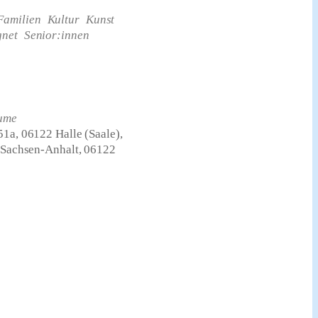
Familien
Kultur
Kunst
gnet
Senior:innen
ume
51a, 06122 Halle (Saale),
, Sachsen-Anhalt, 06122