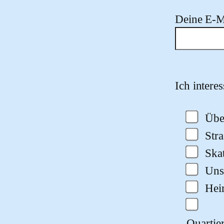
Deine E-M
Bitte lasse
Ich intere
Übe
Str
Ska
Uns
He
Quartie