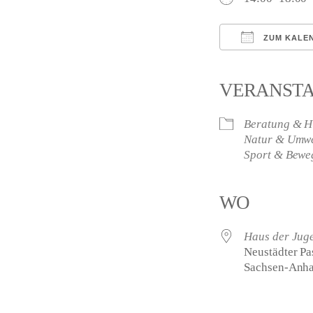
ZUM KALE
ICS herunterl
VERANST
Beratung & Hi
Natur & Umwe
Sport & Bew
WO
Haus der Jug
Neustädter Pas
Sachsen-Anha