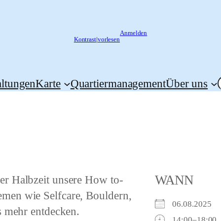
Anmelden
Kontrast
|
vorlesen
altungen
Karte
Quartiermanagement
Über uns
WANN
der Halbzeit unsere
How to
-
men wie Selfcare, Bouldern,
06.08.2025
s mehr entdecken.
14:00–18:00