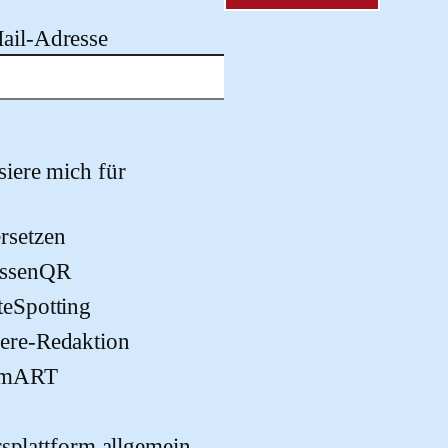
ail-Adresse
 dieses Feld leer.
ssiere mich für
rsetzen
assenQR
teSpotting
ere-Redaktion
imART
rsplattform allgemein