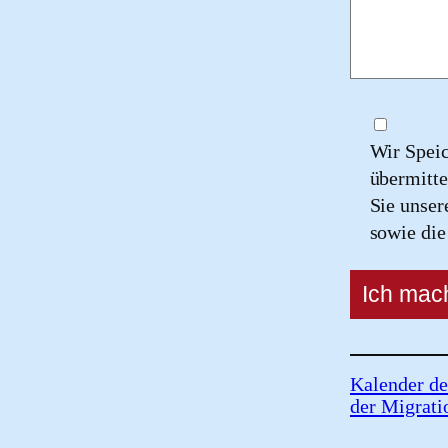
Wir Spei
übermitte
Sie unse
sowie di
Kalender de
der Migrati