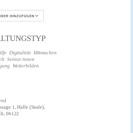
NDER HINZUFÜGEN
aden
Google Kalender
iC
ALTUNGSTYP
lfe
Digitalität
Mitmachen
lt
Senior:innen
egung
Weiterbilden
end
sage 1, Halle (Saale),
lt, 06122