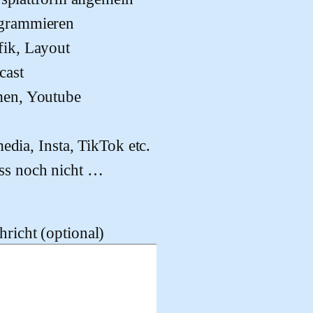
grammieren
fik, Layout
cast
men, Youtube
edia, Insta, TikTok etc.
ss noch nicht …
richt (optional)