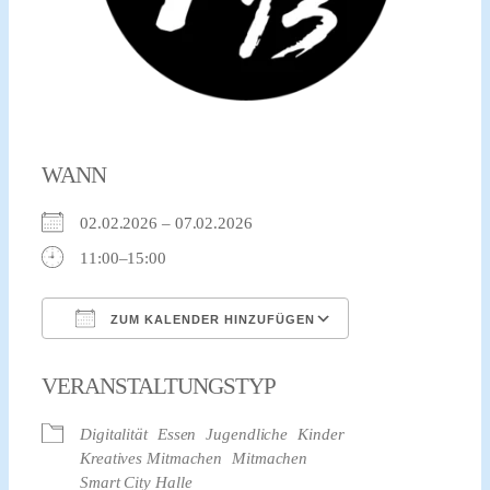
WANN
02.02.2026 – 07.02.2026
11:00–15:00
ZUM KALENDER HINZUFÜGEN
ICS herunterladen
Google Kalender
VERANSTALTUNGSTYP
Digitalität
Essen
Jugendliche
Kinder
Kreatives Mitmachen
Mitmachen
Smart City Halle