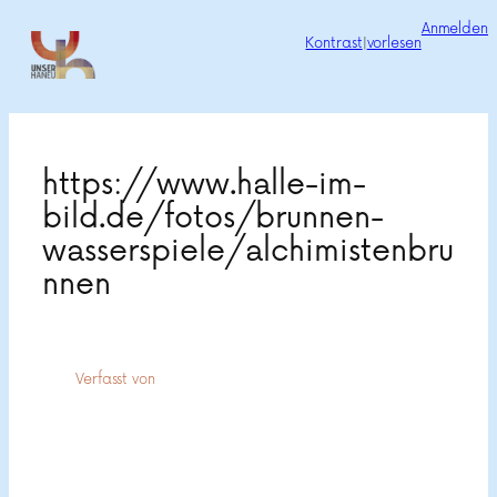
Zum
Anmelden
Kontrast
|
vorlesen
Inhalt
springen
https://www.halle-im-
bild.de/fotos/brunnen-
wasserspiele/alchimistenbru
nnen
Verfasst von