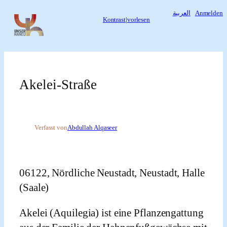
Zum
العربية
Anmelden
Kontrast
|
vorlesen
Inhalt
springen
Akelei-Straße
Verfasst von
Abdullah Alqaseer
06122, Nördliche Neustadt, Neustadt, Halle
(Saale)
Akelei (Aquilegia) ist eine Pflanzengattung