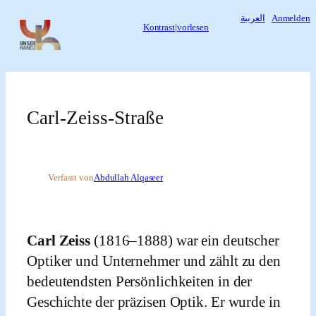
Zum
العربية
Anmelden
Kontrast
|
vorlesen
Inhalt
springen
Carl-Zeiss-Straße
Verfasst von
Abdullah Alqaseer
Carl Zeiss
(1816–1888) war ein deutscher
Optiker und Unternehmer und zählt zu den
bedeutendsten Persönlichkeiten in der
Geschichte der präzisen Optik. Er wurde in