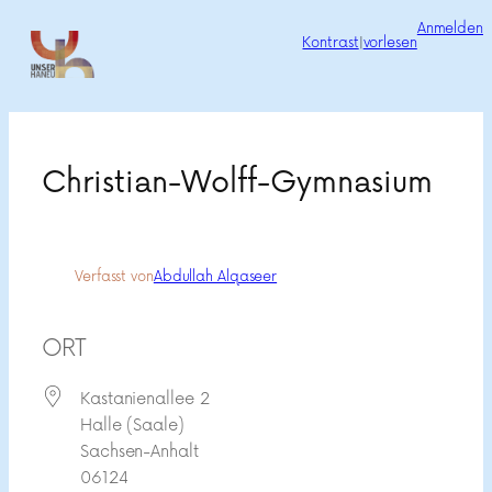
Zum
Anmelden
Kontrast
|
vorlesen
Inhalt
springen
Christian-Wolff-Gymnasium
Verfasst von
Abdullah Alqaseer
ORT
Kastanienallee 2
Halle (Saale)
Sachsen-Anhalt
06124