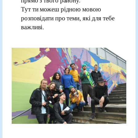
прямо з твого району.
Тут ти можеш рідною мовою
розповідати про теми, які для тебе
важливі.