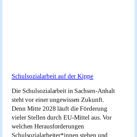
Die Schulsozialarbeit in Sachsen-Anhalt steht vor einer
ungewissen Zukunft. Denn Mitte 2028 läuft die Förderung
Schulsozialarbeit auf der Kippe
vieler Stellen durch EU-Mittel aus © Keren Rothenberg
Die Schulsozialarbeit in Sachsen-Anhalt
steht vor einer ungewissen Zukunft.
Denn Mitte 2028 läuft die Förderung
vieler Stellen durch EU-Mittel aus. Vor
welchen Herausforderungen
Schulsozialarbeiter*innen stehen und