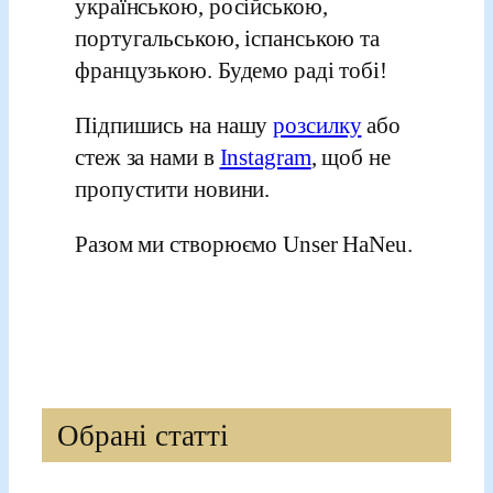
українською, російською,
португальською, іспанською та
французькою. Будемо раді тобі!
Підпишись на нашу
розсилку
або
стеж за нами в
Instagram
, щоб не
пропустити новини.
Разом ми створюємо Unser HaNeu.
Обрані статті