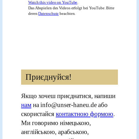
Watch this video on YouTube
.
Das Abspielen des Videos erfolgt bei YouTube. Bitte
deren
Datenschutz
beachten.
Приєднуйся!
Якщо хочеш приєднатися, напиши
нам
на info@unser-haneu.de або
скористайся
контактною формою
.
Ми говоримо німецькою,
англійською, арабською,