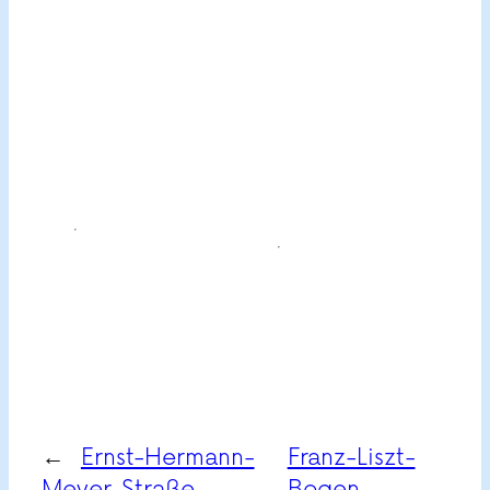
←
Ernst-Hermann-
Franz-Liszt-
Meyer-Straße
Bogen
→