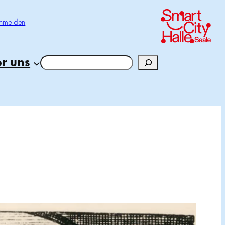
nmelden
r uns
Suchen