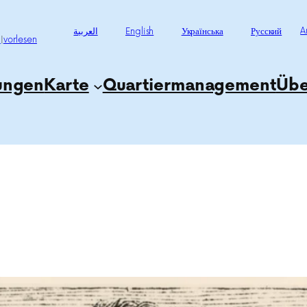
العربية
English
Українська
Русский
A
t
|
vorlesen
tungen
Karte
Quartiermanagement
Übe