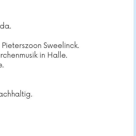
nda.
n Pieterszoon Sweelinck.
rchenmusik in Halle.
e.
achhaltig.